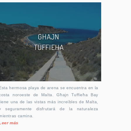
GHAJN
TUFFIEHA
Esta hermosa playa de arena se encuentra en la
costa noroeste de Malta. Għajn Tuffieħa Bay
tiene una de las vistas más increíbles de Malta,
y seguramente disfrutará de la naturaleza
mientras camina.
Leer más