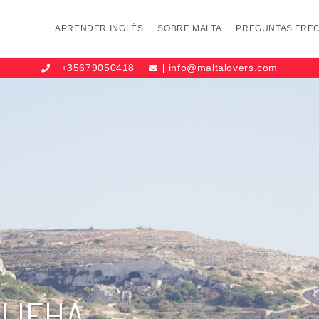
APRENDER INGLÉS
SOBRE MALTA
PREGUNTAS FRE
+35679050418
info@maltalovers.com
LLIEHA