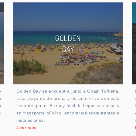
GOLDEN
BAY
o
Golden Bay se encuentra junto a Għajn Tuffieħa.
á
Esta playa es de arena y durante el verano está
s
llena de gente. Es muy fácil de llegar en coche y
e
en transporte público, encontrará restaurantes e
instalaciones.
Leer más