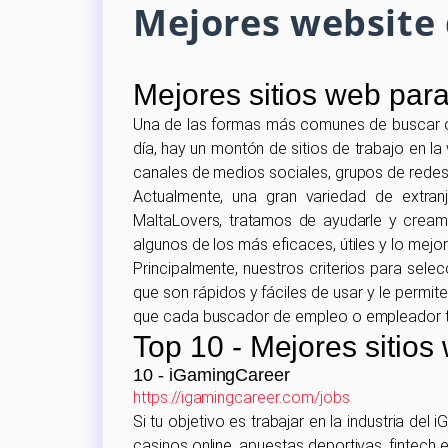
Mejores website
Mejores sitios web par
Una de las formas más comunes de buscar op
día, hay un montón de sitios de trabajo en l
canales de medios sociales, grupos de redes 
Actualmente, una gran variedad de extran
MaltaLovers, tratamos de ayudarle y cream
algunos de los más eficaces, útiles y lo mejor
Principalmente, nuestros criterios para sele
que son rápidos y fáciles de usar y le permi
que cada buscador de empleo o empleador tie
Top 10 - Mejores sitios
10 - iGamingCareer
https://igamingcareer.com/jobs
Si tu objetivo es trabajar en la industria d
casinos online, apuestas deportivas, fintech e